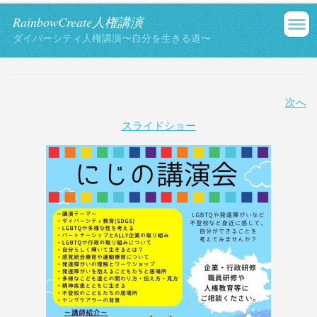
RainbowCreate人権講演
ダイバーシティ人権講演〜自分を生きる道〜
次へ
スライドショー